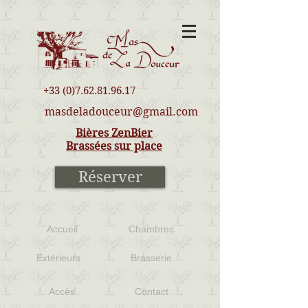
+33 (0)7.62.81.96.17
masdeladouceur@gmail.com
Bières ZenBier
Brassées sur place
Réserver
Accueil
Chambres
Extérieurs
Brasserie
Accès
Contact