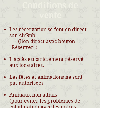
Conditions de
vente
Les réservation se font en direct
sur AirBnb
(lien direct avec bouton
"Réserver")
L'accès est strictement réservé
aux locataires.
Les fêtes et animations ne sont
pas autorisées
Animaux non admis
(pour éviter les problèmes de
cohabitation avec les nôtres)
Tous les locaux sont non fumeur
A votre arrivée, les lits sont faits !
Le linge de lit et les serviettes