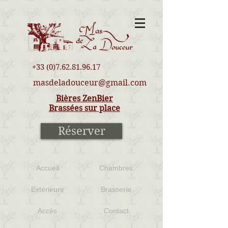
+33 (0)7.62.81.96.17
masdeladouceur@gmail.com
Bières ZenBier
Brassées sur place
Réserver
Accueil
Chambres
Extérieurs
Brasserie
Accès
Contact