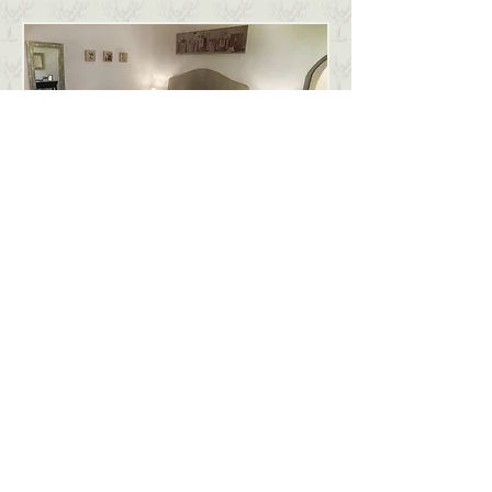
Echauguette
Fenière