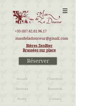
+33 (0)7.62.81.96.17
masdeladouceur@gmail.com
Bières ZenBier
Brassées sur place
Réserver
Accueil
Chambres
Services
Brasserie
Accès
Contact